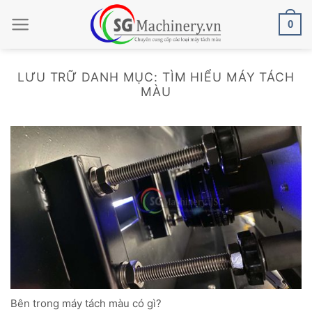
Bỏ
0
qua
nội
dung
LƯU TRỮ DANH MỤC:
TÌM HIỂU MÁY TÁCH
MÀU
Bên trong máy tách màu có gì?