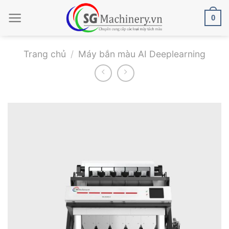
Bỏ
0
qua
nội
dung
Trang chủ
/
Máy bắn màu AI Deeplearning