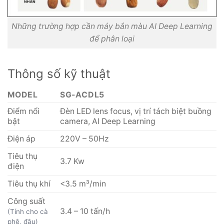
Những trường hợp cần máy bắn màu AI Deep Learning
để phân loại
Thông số kỹ thuật
MODEL
SG-ACDL5
Điểm nổi
Đèn LED lens focus, vị trí tách biệt buồng
bật
camera, AI Deep Learning
Điện áp
220V – 50Hz
Tiêu thụ
3.7 Kw
điện
Tiêu thụ khí
<3.5 m³/min
Công suất
3.4 – 10 tấn/h
(Tính cho cà
phê, đậu)