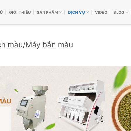
HỦ
GIỚI THIỆU
SẢN PHẨM
DỊCH VỤ
VIDEO
BLOG
ách màu/Máy bắn màu