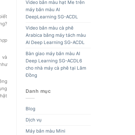
Video bắn màu hạt Me trên
máy bắn màu AI
biết
DeepLearning SG-ACDL
ng?
Video bắn màu cà phê
Arabica bằng máy tách màu
hợp
AI Deep Learning SG-ACDL
Bàn giao máy bắn màu AI
 và
Deep Learning SG-ACDL6
 như
cho nhà máy cà phê tại Lâm
Đồng
iêng
dụng
Danh mục
nhật
Blog
Dịch vụ
Máy bắn màu Mini