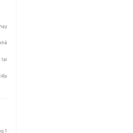
chạy
 khả
 tại
tiếp
ng 1