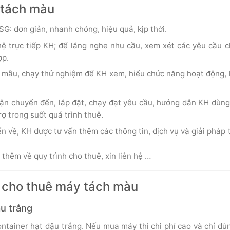
y tách màu
G: đơn giản, nhanh chóng, hiệu quả, kịp thời.
 hệ trực tiếp KH; để lắng nghe nhu cầu, xem xét các yêu cầu 
ợp.
u mẫu, chạy thử nghiệm để KH xem, hiểu chức năng hoạt động,
n chuyển đến, lắp đặt, chạy đạt yêu cầu, hướng dẫn KH dùng
rợ trong suốt quá trình thuê.
 về, KH được tư vấn thêm các thông tin, dịch vụ và giải pháp 
 thêm về quy trình cho thuê, xin liên hệ …
ần cho thuê máy tách màu
u trắng
ntainer hạt đậu trắng. Nếu mua máy thì chi phí cao và chỉ dù