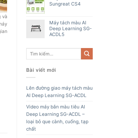
Sungreat CS4
g và
Máy tách màu AI
 máy
Deep Learning SG-
gian
ACDL5
Bài viết mới
Lên đường giao máy tách màu
AI Deep Learning SG-ACDL
Video máy bắn màu tiêu AI
Deep Learning SG-ACDL –
loại bỏ que cành, cuống, tạp
chất