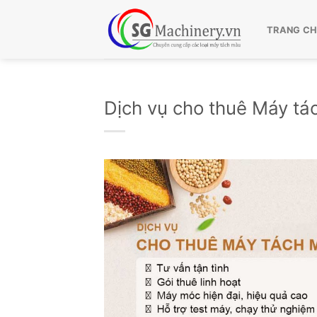
Bỏ
qua
TRANG C
nội
dung
Dịch vụ cho thuê Máy t