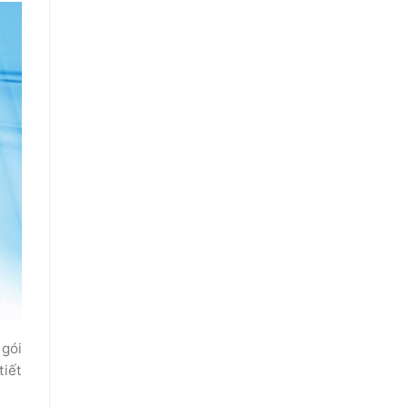
 gói
tiết