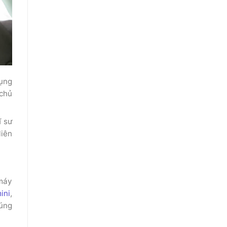
dụng
 chủ
ĩ sư
liên
 máy
ini
,
úng