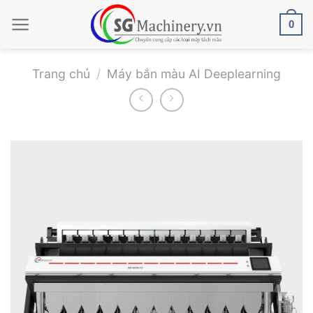
Bỏ
0
qua
nội
dung
Trang chủ
/
Máy bắn màu AI Deeplearning