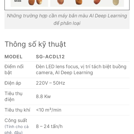
Những trường hợp cần máy bắn màu AI Deep Learning
để phân loại
Thông số kỹ thuật
MODEL
SG-ACDL12
Điểm nổi
Đèn LED lens focus, vị trí tách biệt buồng
bật
camera, AI Deep Learning
Điện áp
220V – 50Hz
Tiêu thụ
8.8 Kw
điện
Tiêu thụ khí
<10 m³/min
Công suất
8 – 24 tấn/h
(Tính cho cà
phê, đậu)