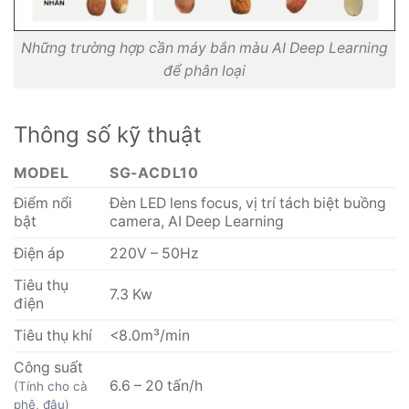
Những trường hợp cần máy bắn màu AI Deep Learning
để phân loại
Thông số kỹ thuật
MODEL
SG-ACDL10
Điểm nổi
Đèn LED lens focus, vị trí tách biệt buồng
bật
camera, AI Deep Learning
Điện áp
220V – 50Hz
Tiêu thụ
7.3 Kw
điện
Tiêu thụ khí
<8.0m³/min
Công suất
6.6 – 20 tấn/h
(Tính cho cà
phê, đậu)