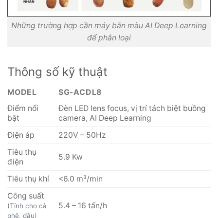
Những trường hợp cần máy bắn màu AI Deep Learning
để phân loại
Thông số kỹ thuật
MODEL
SG-ACDL8
Điểm nổi
Đèn LED lens focus, vị trí tách biệt buồng
bật
camera, AI Deep Learning
Điện áp
220V – 50Hz
Tiêu thụ
5.9 Kw
điện
Tiêu thụ khí
<6.0 m³/min
Công suất
5.4 – 16 tấn/h
(Tính cho cà
phê, đậu)