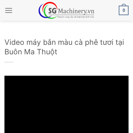
Bỏ
0
qua
nội
dung
Video máy bắn màu cà phê tươi tại
Buôn Ma Thuột